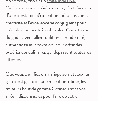
En somme, choisir un 
traiteur de luxe 
Gatineau
 pour vos événements, c’est s’assurer 
d’une prestation d’exception, où la passion, la 
créativité et l’excellence se conjuguent pour 
créer des moments inoubliables. Ces artisans 
du goût savent allier tradition et modernité, 
authenticité et innovation, pour offrir des 
expériences culinaires qui dépassent toutes les 
attentes.
Que vous planifiez un mariage somptueux, un 
gala prestigieux ou une réception intime, les 
traiteurs haut de gamme Gatineau sont vos 
alliés indispensables pour faire de votre 
événement un véritable chef-d’œuvre 
gastronomique. Leur engagement à valoriser 
la fusion des saveurs canadiennes et 
africaines, tout en respectant les exigences du 
luxe, fait d’eux des partenaires de choix pour 